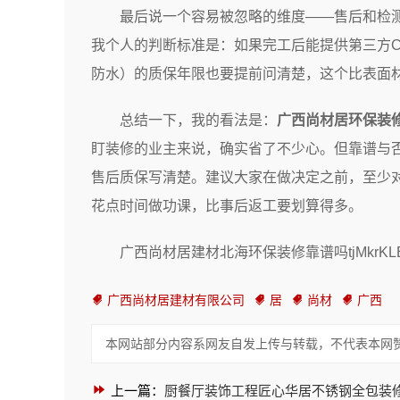
最后说一个容易被忽略的维度——售后和检
我个人的判断标准是：如果完工后能提供第三方
防水）的质保年限也要提前问清楚，这个比表面
总结一下，我的看法是：
广西尚材居环保装
盯装修的业主来说，确实省了不少心。但靠谱与
售后质保写清楚。建议大家在做决定之前，至少
花点时间做功课，比事后返工要划算得多。
广西尚材居建材北海环保装修靠谱吗tjMkrKL
广西尚材居建材有限公司
居
尚材
广西
本网站部分内容系网友自发上传与转载，不代表本网
上一篇：
厨餐厅装饰工程匠心华居不锈钢全包装